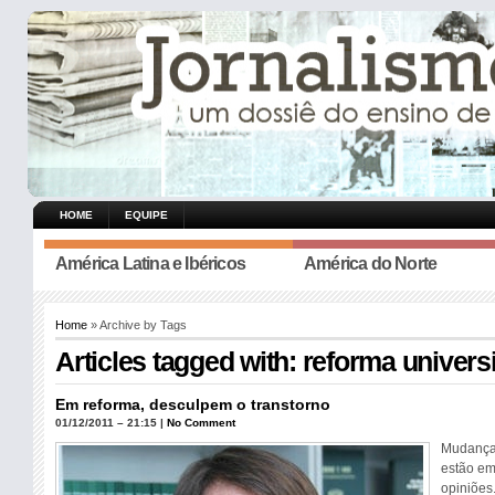
HOME
EQUIPE
América Latina e Ibéricos
América do Norte
Home
» Archive by Tags
Articles tagged with: reforma universi
Em reforma, desculpem o transtorno
01/12/2011 – 21:15 |
No Comment
Mudanças
estão em
opiniões