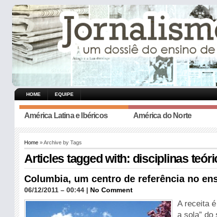
HOME
EQUIPE
América Latina e Ibéricos
América do Norte
Home
» Archive by Tags
Articles tagged with: disciplinas teór
Columbia, um centro de referência no en
06/12/2011 – 00:44 |
No Comment
A receita 
a sola” do