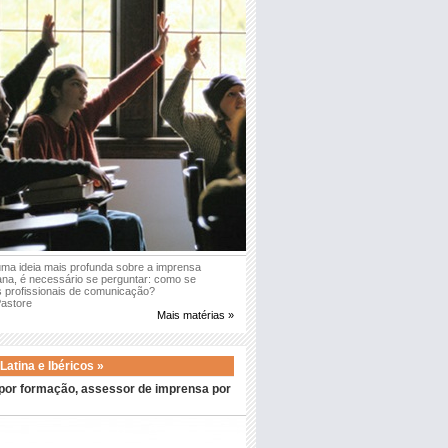
uma ideia mais profunda sobre a imprensa
na, é necessário se perguntar: como se
 profissionais de comunicação?
Pastore
Mais matérias »
atina e Ibéricos »
 por formação, assessor de imprensa por