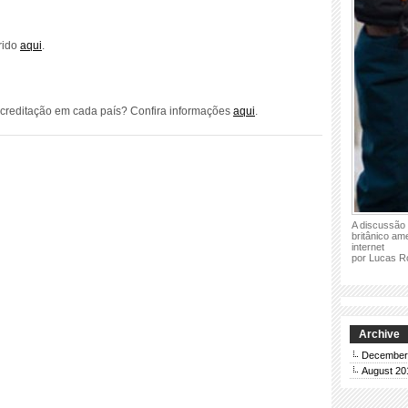
rido
aqui
.
creditação em cada país? Confira informações
aqui
.
A discussão 
britânico a
internet
por Lucas R
Archive
December
August 20