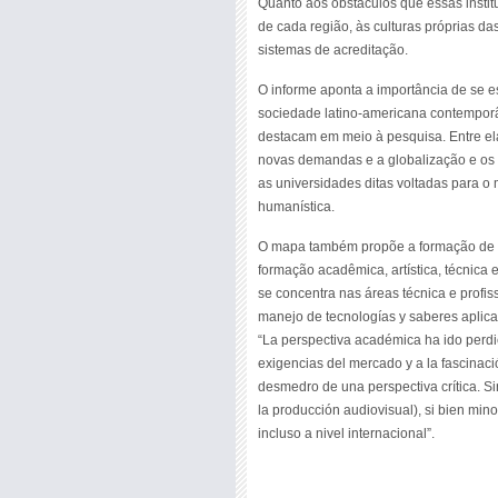
Quanto aos obstáculos que essas insti
de cada região, às culturas próprias da
sistemas de acreditação.
O informe aponta a importância de se e
sociedade latino-americana contemporân
destacam em meio à pesquisa. Entre el
novas demandas e a globalização e os v
as universidades ditas voltadas para 
humanística.
O mapa também propõe a formação de c
formação acadêmica, artística, técnica 
se concentra nas áreas técnica e profi
manejo de tecnologías y saberes aplicat
“La perspectiva académica ha ido perd
exigencias del mercado y a la fascinaci
desmedro de una perspectiva crítica. Si
la producción audiovisual), si bien mino
incluso a nivel internacional”.