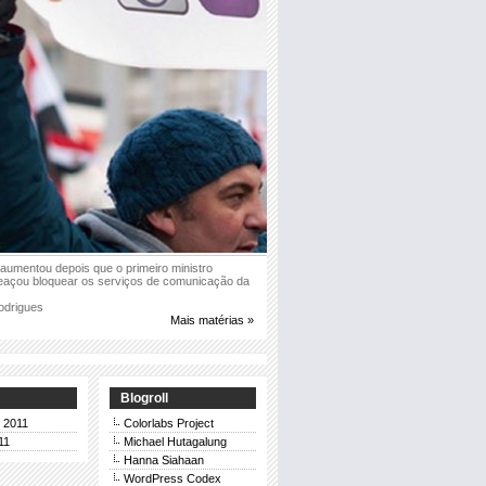
aumentou depois que o primeiro ministro
meaçou bloquear os serviços de comunicação da
odrigues
Mais matérias »
Blogroll
 2011
Colorlabs Project
11
Michael Hutagalung
Hanna Siahaan
WordPress Codex