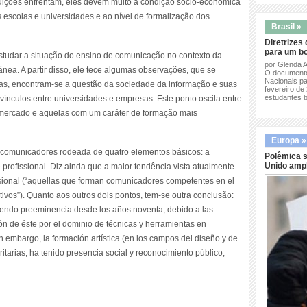
tuições enfrentam, eles devem muito à condição sócio-econômica
s escolas e universidades e ao nível de formalização dos
Brasil »
Diretrizes
para um bo
studar a situação do ensino de comunicação no contexto da
por Glenda 
ea. A partir disso, ele tece algumas observações, que se
O documento
Nacionais p
as, encontram-se a questão da sociedade da informação e suas
fevereiro de 
estudantes b
ínculos entre universidades e empresas. Este ponto oscila entre
o mercado e aquelas com um caráter de formação mais
Europa »
omunicadores rodeada de quatro elementos básicos: a
Polêmica s
Unido ampl
e profissional. Diz ainda que a maior tendência vista atualmente
ssional (“aquellas que forman comunicadores competentes en el
ivos”). Quanto aos outros dois pontos, tem-se outra conclusão:
iendo preeminencia desde los años noventa, debido a las
ón de éste por el dominio de técnicas y herramientas en
n embargo, la formación artística (en los campos del diseño y de
ritarias, ha tenido presencia social y reconocimiento público,