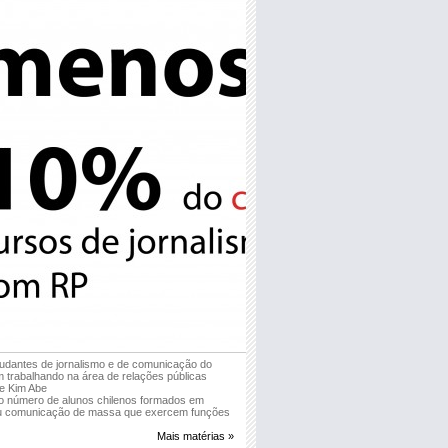
udantes de jornalismo e de comunicação do
 trabalhando na área de relações públicas
ie Kim Abe
o número de alunos chilenos formados em
ou comunicação de massa que exercem funções
Mais matérias »