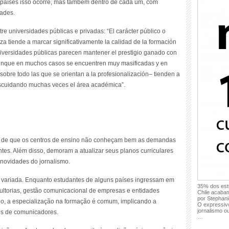
s países isso ocorre, mas também dentro de cada um, com
dades.
re universidades públicas e privadas: “El carácter público o
za tiende a marcar significativamente la calidad de la formación
iversidades públicas parecen mantener el prestigio ganado con
, aunque en muchos casos se encuentren muy masificadas y en
–sobre todo las que se orientan a la profesionalización– tienden a
 descuidando muchas veces el área académica”.
 de que os centros de ensino não conheçam bem as demandas
tes. Além disso, demoram a atualizar seus planos curriculares
 novidades do jornalismo.
é variada. Enquanto estudantes de alguns países ingressam em
35% dos est
ultorias, gestão comunicacional de empresas e entidades
Chile acabam
por Stephan
o, a especialização na formação é comum, implicando a
O expressiv
jornalismo 
cos de comunicadores.
…