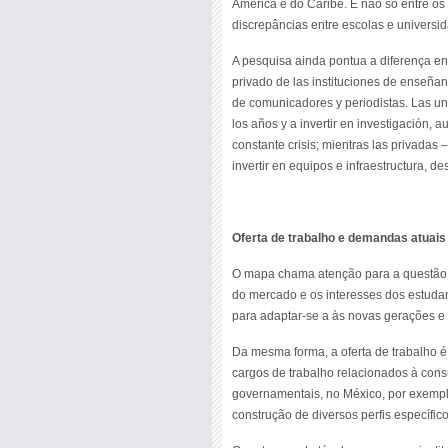
América e do Caribe. E não só entre o
discrepâncias entre escolas e universi
A pesquisa ainda pontua a diferença ent
privado de las instituciones de enseñan
de comunicadores y periodistas. Las un
los años y a invertir en investigación
constante crisis; mientras las privadas 
invertir en equipos e infraestructura,
Oferta de trabalho e demandas atuais
O mapa chama atenção para a questão
do mercado e os interesses dos estudan
para adaptar-se a às novas gerações e
Da mesma forma, a oferta de trabalho 
cargos de trabalho relacionados à cons
governamentais, no México, por exempl
construção de diversos perfis específi