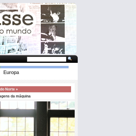
Europa
do Norte »
agens da máquina