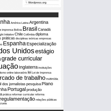
Wordpress.org
anha
Argentina
América Latina
Brasil
Canadá
e imprensa
Bolívia
Chile
diploma
ht Initiative
Colômbia
s práticas
disciplinas teóricas
empresas
Espanha
Especialização
no
dos Unidos
estágio
grade curricular
a
uação
Inglaterra
instituições
lei
lismo online
laboratório
Lei de Imprensa
rcado de trabalho
multimídia
Plano
il dos jornalistas
pesquisa
Portugal
nha
produção
a
prática
reformar curricular
reforma
regulamentação
relações públicas
zuela