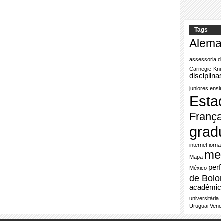
Tags
Alem
assessoria d
Carnegie-Knig
disciplina
juniores
ensi
Esta
Franç
grad
internet
jorna
me
Mapa
perf
México
de Bolo
acadêmic
universitária
Uruguai
Vene